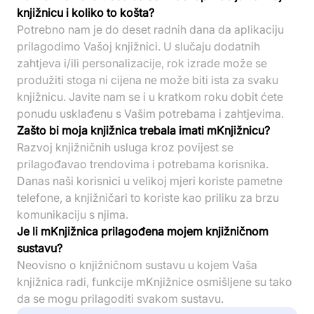
knjižnicu i koliko to košta?
Potrebno nam je do deset radnih dana da aplikaciju
prilagodimo Vašoj knjižnici. U slučaju dodatnih
zahtjeva i/ili personalizacije, rok izrade može se
produžiti stoga ni cijena ne može biti ista za svaku
knjižnicu. Javite nam se i u kratkom roku dobit ćete
ponudu usklađenu s Vašim potrebama i zahtjevima.
Zašto bi moja knjižnica trebala imati mKnjižnicu?
Razvoj knjižničnih usluga kroz povijest se
prilagođavao trendovima i potrebama korisnika.
Danas naši korisnici u velikoj mjeri koriste pametne
telefone, a knjižničari to koriste kao priliku za brzu
komunikaciju s njima.
Je li mKnjižnica prilagođena mojem knjižničnom
sustavu?
Neovisno o knjižničnom sustavu u kojem Vaša
knjižnica radi, funkcije mKnjižnice osmišljene su tako
da se mogu prilagoditi svakom sustavu.