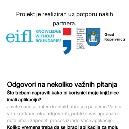
Projekt je realiziran uz potporu naših
partnera.
Odgovori na nekoliko važnih pitanja
Što trebam napraviti kako bi korisnici moje knjižnice
imali aplikaciju?
Javite nam se putem kontakt obrasca pa ćemo Vam u
vrlo kratkom roku odgovoriti, pobliže Vas upoznati s
detaljima i započeti proces izrade Vaše aplikacije.
Koliko vremena treba da se izradi aplikacija za moju